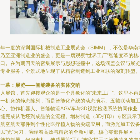
一年一度的深圳国际机械制造工业展览会（SIMM），不仅是华南
区乃至亚洲制造业的盛会，更是一扇观察“世界工厂”智能变革的核
窗口。在为期四天的密集展示与思想碰撞中，这场涵盖会议与展
的专业服务，全景式地呈现了从精密制造到工业互联的深刻转型
第一幕：展览——智能装备的实体交响
步入展馆，首先迎接观众的是一个具象化的“未来工厂”。这里不再
单一机床的静态陈列，而是智能化产线的动态演示。五轴联动加
中心、协作机器人、智能物流AGV车与3D视觉检测系统协同作业
无缝完成从毛坯到成品的全流程。增材制造（3D打印）专区展示
从航空航天部件到个性化医疗植入物的尖端应用，而激光加工设
则以“光”为刀，演绎着高效与精密的全新可能。核心零部件展区，
性能控制器、伺服电机、传感器等“工业神经”揭示了智能装备的内