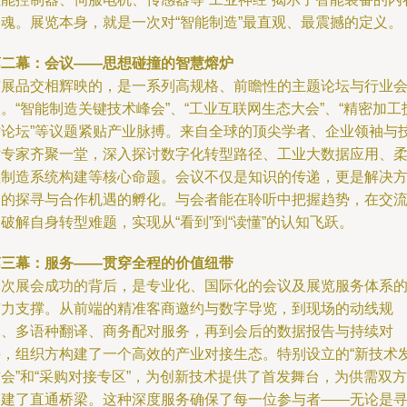
灵魂。展览本身，就是一次对“智能制造”最直观、最震撼的定义。
第二幕：会议——思想碰撞的智慧熔炉
与展品交相辉映的，是一系列高规格、前瞻性的主题论坛与行业
。“智能制造关键技术峰会”、“工业互联网生态大会”、“精密加工
术论坛”等议题紧贴产业脉搏。来自全球的顶尖学者、企业领袖与
术专家齐聚一堂，深入探讨数字化转型路径、工业大数据应用、
性制造系统构建等核心命题。会议不仅是知识的传递，更是解决
案的探寻与合作机遇的孵化。与会者能在聆听中把握趋势，在交
破解自身转型难题，实现从“看到”到“读懂”的认知飞跃。
第三幕：服务——贯穿全程的价值纽带
本次展会成功的背后，是专业化、国际化的会议及展览服务体系
有力支撑。从前端的精准客商邀约与数字导览，到现场的动线规
划、多语种翻译、商务配对服务，再到会后的数据报告与持续对
接，组织方构建了一个高效的产业对接生态。特别设立的“新技术
会”和“采购对接专区”，为创新技术提供了首发舞台，为供需双方
搭建了直通桥梁。这种深度服务确保了每一位参与者——无论是