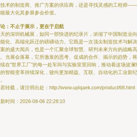
求技术的制造商、推广方案的供应商，还是寻找灵感的工程师—
都能最大化其参展参会价值。
结论：不止于展示，更在于启航
四天的深圳机械展，如同一部快进的纪录片，浓缩了中国制造业
智能化、高端化跃迁的磅礴动力。它既是一次顶尖制造技术与解
方案的盛大阅兵，也是一个汇聚全球智慧、研判未来方向的战略
地。当展会落幕，它所激发的思考、促成的合作、揭示的趋势，
继续在“世界工厂”的每一处车间与实验室里回响，推动着这场波澜
阔的智能变革持续深化，驶向更加精益、互联、自动化的工业新
元。
若转载，请注明出处：http://www.uplqaek.com/product/68.html
新时间：2026-08-06 22:28:10